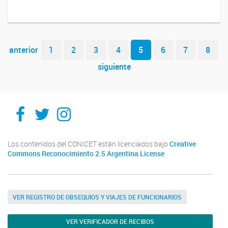
Navegador de artículos
anterior
1
2
3
4
5
6
7
8
siguiente
Ithes
Ithes
Ithes
TikTok
Los contenidos del CONICET están licenciados bajo
Creative
Commons Reconocimiento 2.5 Argentina License
VER REGISTRO DE OBSEQUIOS Y VIAJES DE FUNCIONARIOS
VER VERIFICADOR DE RECIBOS