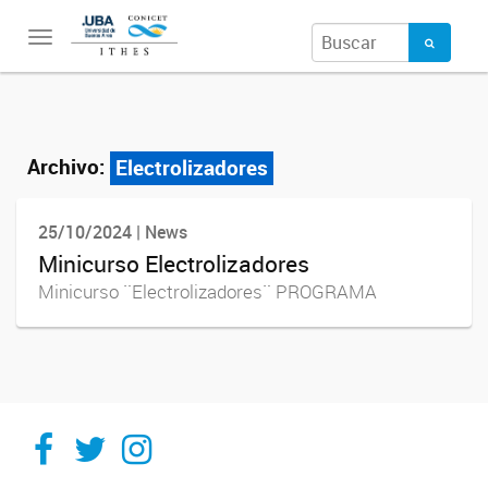
Toggle
navigation
Archivo:
Electrolizadores
25/10/2024 | News
Minicurso Electrolizadores
Minicurso ¨Electrolizadores¨ PROGRAMA
Ithes
Ithes
Ithes
TikTok