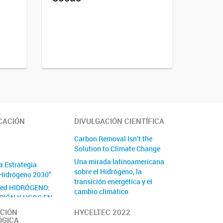
CACIÓN
DIVULGACIÓN CIENTÍFICA
Carbon Removal Isn’t the
Solution to Climate Change
Una mirada latinoamericana
a Estrategia
sobre el Hidrógeno, la
Hidrógeno 2030"
transición energética y el
Red HIDRÓGENO:
cambio climático
CIÓN Y USOS EN
By Medios Masivos
PORTE Y EL
CIÓN
HYCELTEC 2022
LÉCTRICO" -
ÓGICA