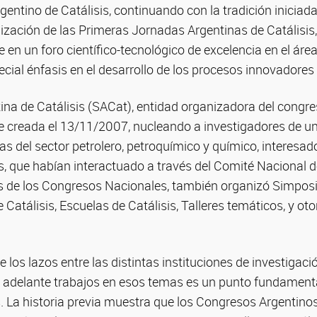
gentino de Catálisis, continuando con la tradición inicia
alización de las Primeras Jornadas Argentinas de Catálisis
se en un foro científico-tecnológico de excelencia en el áre
pecial énfasis en el desarrollo de los procesos innovadores
ina de Catálisis (SACat), entidad organizadora del cong
e creada el 13/11/2007, nucleando a investigadores de un
as del sector petrolero, petroquímico y químico, interesado
s, que habían interactuado a través del Comité Nacional de
 de los Congresos Nacionales, también organizó Simpos
Catálisis, Escuelas de Catálisis, Talleres temáticos, y ot
e los lazos entre las distintas instituciones de investigac
n adelante trabajos en esos temas es un punto fundamenta
 La historia previa muestra que los Congresos Argentinos