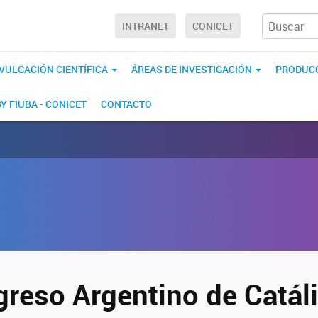
INTRANET
CONICET
IVULGACIÓN CIENTÍFICA
ÁREAS DE INVESTIGACIÓN
PRODUCC
BY FIUBA - CONICET
CONTACTO
greso Argentino de Catáli