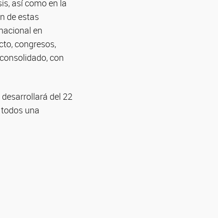
is, así como en la
ón de estas
rnacional en
cto, congresos,
consolidado, con
 desarrollará del 22
a todos una