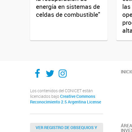
energía en sistemas de
las
celdas de combustible"
ope
pro
alt
Ithes
Ithes
Ithes
INICI
TikTok
Los contenidos del CONICET están
licenciados bajo
Creative Commons
Reconocimiento 2.5 Argentina License
ÁREA
VER REGISTRO DE OBSEQUIOS Y
INVE