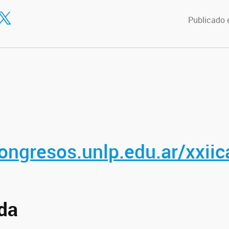
tir en Facebook
ompartir en Twitter
Publicado 
congresos.unlp.edu.ar/xxii
da