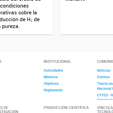
 condiciones
rativas sobre la
ducción de H₂ de
a pureza.
O
INSTITUCIONAL
COMUNI
Autoridades
Noticias
Memoria
Eventos
Objetivos
"Hacia un
Nacional 
Reglamento
CYTED - 
"PRODUC
EL TRANS
S DE
PRODUCCIÓN CIENTÍFICA
VINCULA
SECTOR E
STIGACIÓN
TECNOL