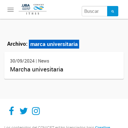
Toggle
navigation
Archivo:
marca universitaria
30/09/2024 | News
Marcha univesitaria
Ithes
Ithes
Ithes
TikTok
Los contenidos del CONICET están licenciados bajo
Creative