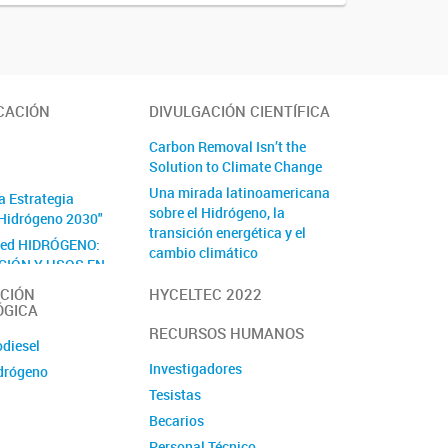
CACIÓN
DIVULGACIÓN CIENTÍFICA
Carbon Removal Isn’t the
Solution to Climate Change
Una mirada latinoamericana
a Estrategia
sobre el Hidrógeno, la
Hidrógeno 2030"
transición energética y el
Red HIDRÓGENO:
cambio climático
CIÓN Y USOS EN
By Medios Masivos
PORTE Y EL
CIÓN
HYCELTEC 2022
LÉCTRICO" -
ÓGICA
EL
RECURSOS HUMANOS
odiesel
Investigadores
drógeno
Tesistas
Becarios
Personal Técnico