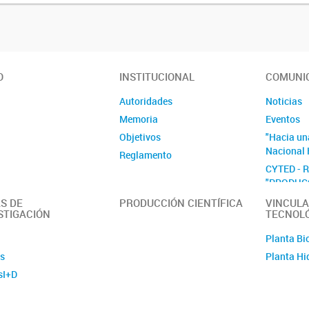
O
INSTITUCIONAL
COMUNI
Autoridades
Noticias
Memoria
Eventos
Objetivos
"Hacia un
Nacional 
Reglamento
CYTED - 
"PRODUC
EL TRANS
S DE
PRODUCCIÓN CIENTÍFICA
VINCULA
SECTOR E
STIGACIÓN
TECNOL
H2TRANS
Planta Bi
s
Planta Hi
sI+D