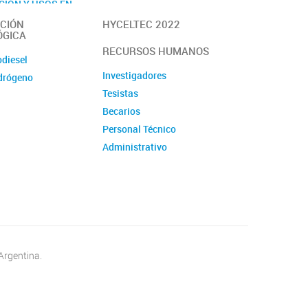
CIÓN Y USOS EN
By Medios Masivos
PORTE Y EL
CIÓN
HYCELTEC 2022
LÉCTRICO" -
ÓGICA
EL
RECURSOS HUMANOS
odiesel
Investigadores
drógeno
Tesistas
Becarios
Personal Técnico
Administrativo
Pasantes
Visitantes
Argentina.