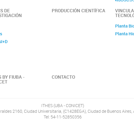
"PRODUC
EL TRANS
S DE
PRODUCCIÓN CIENTÍFICA
VINCULA
SECTOR E
STIGACIÓN
TECNOL
H2TRANS
Planta Bi
s
Planta Hi
sI+D
 BY FIUBA -
CONTACTO
CET
ITHES (UBA - CONICET)
raldes 2160, Ciudad Universitaria, (C1428EGA), Ciudad de Buenos Aires, 
Tel: 54-11-52850356