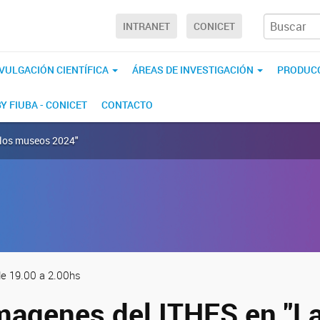
INTRANET
CONICET
IVULGACIÓN CIENTÍFICA
ÁREAS DE INVESTIGACIÓN
PRODUCC
BY FIUBA - CONICET
CONTACTO
 los museos 2024"
de 19.00 a 2.00hs
Imagenes del ITHES en "L