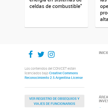
celdas de combustible"
ope
pro
alt
Ithes
Ithes
Ithes
INICI
TikTok
Los contenidos del CONICET están
licenciados bajo
Creative Commons
Reconocimiento 2.5 Argentina License
ÁREA
VER REGISTRO DE OBSEQUIOS Y
INVE
VIAJES DE FUNCIONARIOS