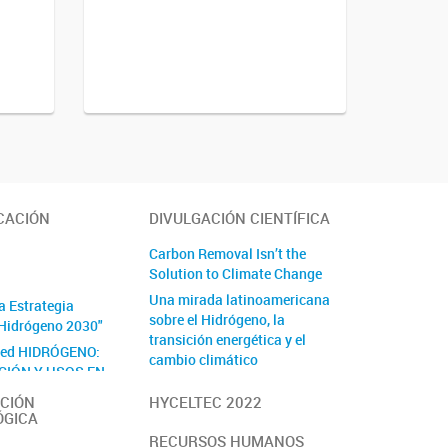
CACIÓN
DIVULGACIÓN CIENTÍFICA
Carbon Removal Isn’t the
Solution to Climate Change
Una mirada latinoamericana
a Estrategia
sobre el Hidrógeno, la
Hidrógeno 2030"
transición energética y el
Red HIDRÓGENO:
cambio climático
CIÓN Y USOS EN
By Medios Masivos
PORTE Y EL
CIÓN
HYCELTEC 2022
LÉCTRICO" -
ÓGICA
EL
RECURSOS HUMANOS