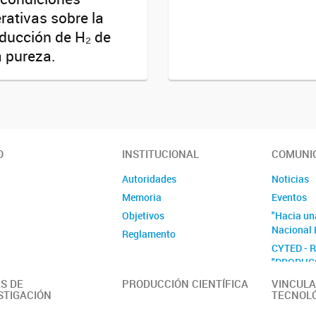
rativas sobre la
ducción de H₂ de
a pureza.
O
INSTITUCIONAL
COMUNI
Autoridades
Noticias
Memoria
Eventos
Objetivos
"Hacia un
Nacional 
Reglamento
CYTED - 
"PRODUC
EL TRANS
S DE
PRODUCCIÓN CIENTÍFICA
VINCULA
SECTOR E
STIGACIÓN
TECNOL
H2TRANS