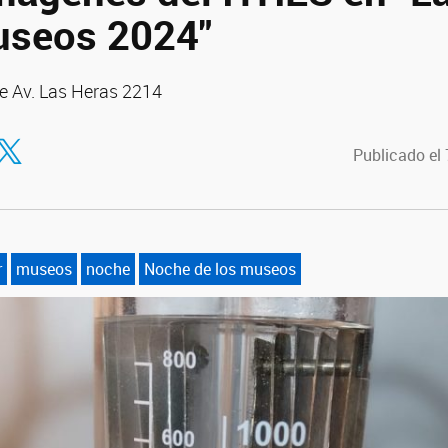
useos 2024"
 de Av. Las Heras 2214
tir en Facebook
ompartir en Twitter
Publicado el
r
museos
noche
Noche de los museos