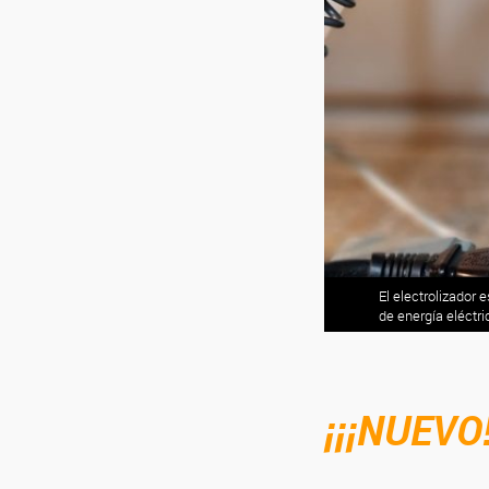
El electrolizador 
de energía eléctr
¡¡¡NUEVO!