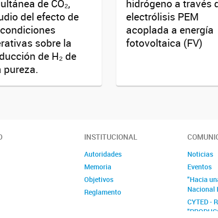
ultánea de CO₂,
hidrógeno a través 
udio del efecto de
electrólisis PEM
 condiciones
acoplada a energía
rativas sobre la
fotovoltaica (FV)
ducción de H₂ de
a pureza.
O
INSTITUCIONAL
COMUNI
Autoridades
Noticias
Memoria
Eventos
Objetivos
"Hacia un
Nacional 
Reglamento
CYTED - 
"PRODUC