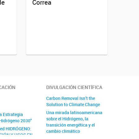
de
Correa
CACIÓN
DIVULGACIÓN CIENTÍFICA
Carbon Removal Isn’t the
Solution to Climate Change
Una mirada latinoamericana
a Estrategia
sobre el Hidrógeno, la
Hidrógeno 2030"
transición energética y el
Red HIDRÓGENO:
cambio climático
CIÓN Y USOS EN