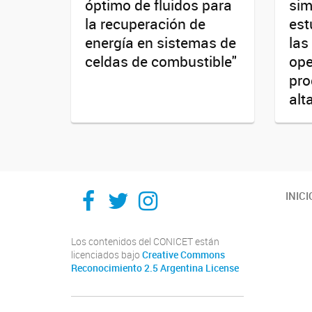
óptimo de fluidos para
sim
la recuperación de
est
energía en sistemas de
las
celdas de combustible"
ope
pro
alt
Ithes
Ithes
Ithes
INICI
TikTok
Los contenidos del CONICET están
licenciados bajo
Creative Commons
Reconocimiento 2.5 Argentina License