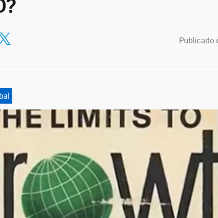
O?
tir en Facebook
ompartir en Twitter
Publicado e
bal