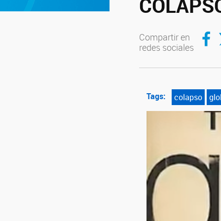
COLAPS
Compar
C
Compartir en
redes sociales
Tags:
colapso
glo