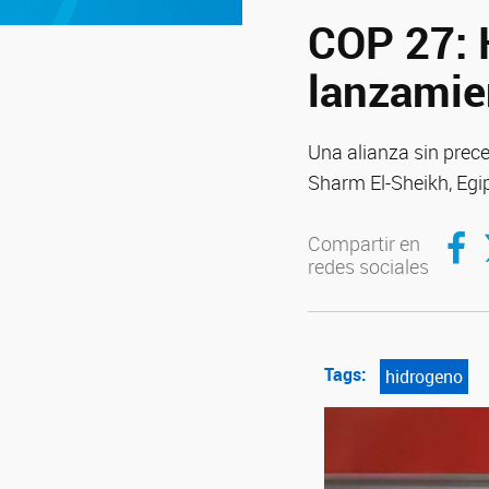
COP 27: H
lanzamie
Una alianza sin prece
Sharm El-Sheikh, Egi
Compar
C
Compartir en
redes sociales
Tags:
hidrogeno