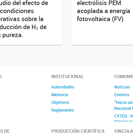
udio del efecto de
electrólisis PEM
 condiciones
acoplada a energía
rativas sobre la
fotovoltaica (FV)
ducción de H₂ de
a pureza.
O
INSTITUCIONAL
COMUNI
Autoridades
Noticias
Memoria
Eventos
Objetivos
"Hacia un
Nacional 
Reglamento
CYTED - 
"PRODUC
EL TRANS
S DE
PRODUCCIÓN CIENTÍFICA
VINCULA