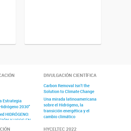
CACIÓN
DIVULGACIÓN CIENTÍFICA
Carbon Removal Isn’t the
Solution to Climate Change
Una mirada latinoamericana
a Estrategia
sobre el Hidrógeno, la
Hidrógeno 2030"
transición energética y el
Red HIDRÓGENO:
cambio climático
CIÓN Y USOS EN
By Medios Masivos
PORTE Y EL
CIÓN
HYCELTEC 2022