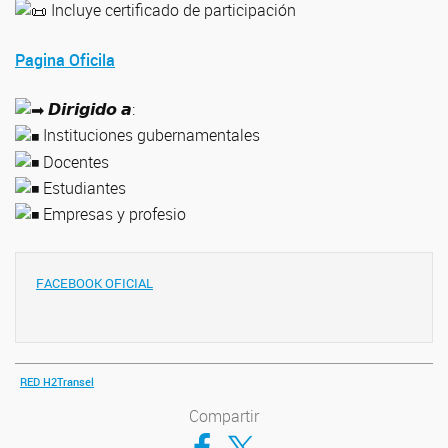
Incluye certificado de participación
Pagina Oficila
𝘿𝙞𝙧𝙞𝙜𝙞𝙙𝙤 𝙖:
Instituciones gubernamentales
Docentes
Estudiantes
Empresas y profesio
FACEBOOK OFICIAL
RED H2Transel
Compartir
Compartir en Facebook
Compartir en Twitter