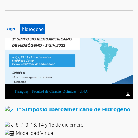
Tags:
hidrogeno
Paraguay - Facultad de Ciencias Químicas - UNA
𝟭° 𝗦𝗶𝗺𝗽𝗼𝘀𝗶𝗼 𝗜𝗯𝗲𝗿𝗼𝗮𝗺𝗲𝗿𝗶𝗰𝗮𝗻𝗼 𝗱𝗲 𝗛𝗶𝗱𝗿𝗼́𝗴𝗲𝗻𝗼
6, 7, 9, 13, 14 y 15 de diciembre
Modalidad Virtual