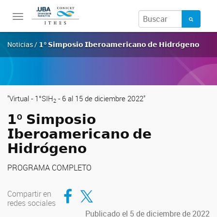
Toggle
navigation
Noticias / 𝟭º 𝗦𝗶𝗺𝗽𝗼𝘀𝗶𝗼 𝗜𝗯𝗲𝗿𝗼𝗮𝗺𝗲𝗿𝗶𝗰𝗮𝗻𝗼 𝗱𝗲 𝗛𝗶𝗱𝗿𝗼́𝗴𝗲𝗻𝗼
"Virtual - 1°SIH
- 6 al 15 de diciembre 2022"
2
𝟭º 𝗦𝗶𝗺𝗽𝗼𝘀𝗶𝗼
𝗜𝗯𝗲𝗿𝗼𝗮𝗺𝗲𝗿𝗶𝗰𝗮𝗻𝗼 𝗱𝗲
𝗛𝗶𝗱𝗿𝗼́𝗴𝗲𝗻𝗼
PROGRAMA COMPLETO
Compartir en Facebook
Compartir en Twitter
Compartir en
redes sociales
Publicado el 5 de diciembre de 2022